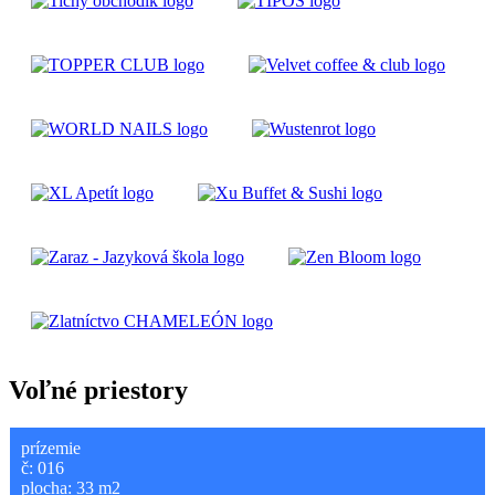
Voľné priestory
prízemie
č: 016
plocha: 33 m2