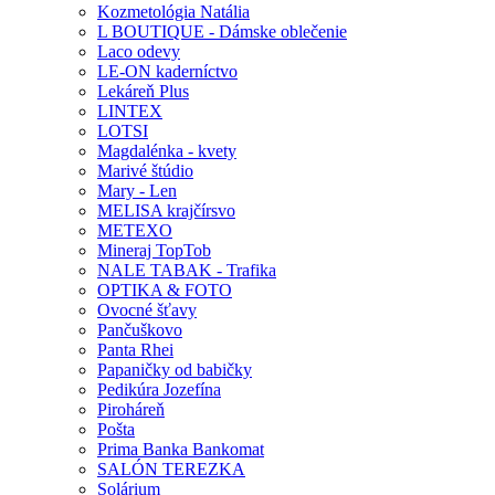
Kozmetológia Natália
L BOUTIQUE - Dámske oblečenie
Laco odevy
LE-ON kaderníctvo
Lekáreň Plus
LINTEX
LOTSI
Magdalénka - kvety
Marivé štúdio
Mary - Len
MELISA krajčírsvo
METEXO
Mineraj TopTob
NALE TABAK - Trafika
OPTIKA & FOTO
Ovocné šťavy
Pančuškovo
Panta Rhei
Papaničky od babičky
Pedikúra Jozefína
Piroháreň
Pošta
Prima Banka Bankomat
SALÓN TEREZKA
Solárium