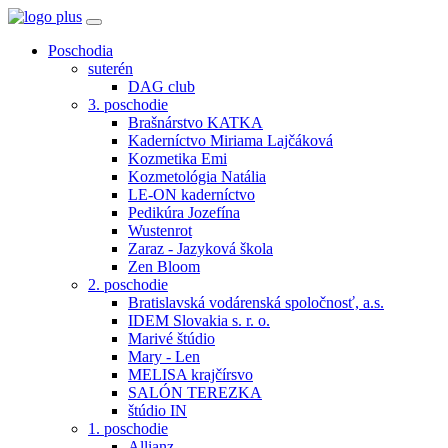
Poschodia
suterén
DAG club
3. poschodie
Brašnárstvo KATKA
Kaderníctvo Miriama Lajčáková
Kozmetika Emi
Kozmetológia Natália
LE-ON kaderníctvo
Pedikúra Jozefína
Wustenrot
Zaraz - Jazyková škola
Zen Bloom
2. poschodie
Bratislavská vodárenská spoločnosť, a.s.
IDEM Slovakia s. r. o.
Marivé štúdio
Mary - Len
MELISA krajčírsvo
SALÓN TEREZKA
štúdio IN
1. poschodie
Allianz