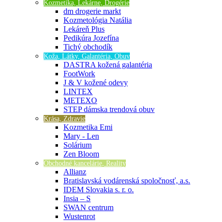
Kozmetika, Lekárne, Drogérie
dm drogerie markt
Kozmetológia Natália
Lekáreň Plus
Pedikúra Jozefína
Tichý obchodík
Koža, Látky, Galantéria, Obuv
DASTRA kožená galantéria
FootWork
J & V kožené odevy
LINTEX
METEXO
STEP dámska trendová obuv
Krása, Zdravie
Kozmetika Emi
Mary - Len
Solárium
Zen Bloom
Obchodné kancelárie, Reality
Allianz
Bratislavská vodárenská spoločnosť, a.s.
IDEM Slovakia s. r. o.
Insia – S
SWAN centrum
Wustenrot