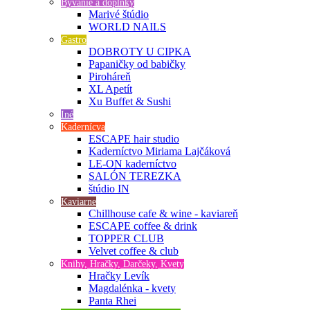
Bývanie a doplnky
Marivé štúdio
WORLD NAILS
Gastro
DOBROTY U CIPKA
Papaničky od babičky
Piroháreň
XL Apetít
Xu Buffet & Sushi
Iné
Kadernícva
ESCAPE hair studio
Kaderníctvo Miriama Lajčáková
LE-ON kaderníctvo
SALÓN TEREZKA
štúdio IN
Kaviarne
Chillhouse cafe & wine - kaviareň
ESCAPE coffee & drink
TOPPER CLUB
Velvet coffee & club
Knihy, Hračky, Darčeky, Kvety
Hračky Levík
Magdalénka - kvety
Panta Rhei