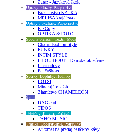
Zaraz - Jazyková škola
Opravy, Služby, Krajčírstvo
Brašnárstvo KATKA
MELISA krajčírsvo
Optiky a okuliare, Papierníctvo
FaxCopy
OPTIKA & FOTO
Spodná bielizeň, Textil, Móda
Charm Fashion Style
FUNKY
INTIM STYLE
L BOUTIQUE - Dámske oblečenie
Laco odevy
Pančuškovo
Šperky, Doplnky, Hodinky
LOTSI
Mineraj TopTob
Zlatníctvo CHAMELEÓN
Šport
DAG club
TIPOS
Telefóny, Elektro, Počítače
TAHO MUSIC
Trafika, Občerstvenie, Potraviny
Automat na predaj balíčkov kávy