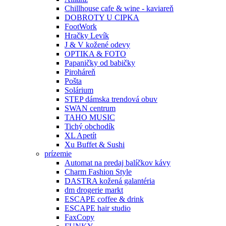
Chillhouse cafe & wine - kaviareň
DOBROTY U CIPKA
FootWork
Hračky Levík
J & V kožené odevy
OPTIKA & FOTO
Papaničky od babičky
Piroháreň
Pošta
Solárium
STEP dámska trendová obuv
SWAN centrum
TAHO MUSIC
Tichý obchodík
XL Apetít
Xu Buffet & Sushi
prízemie
Automat na predaj balíčkov kávy
Charm Fashion Style
DASTRA kožená galantéria
dm drogerie markt
ESCAPE coffee & drink
ESCAPE hair studio
FaxCopy