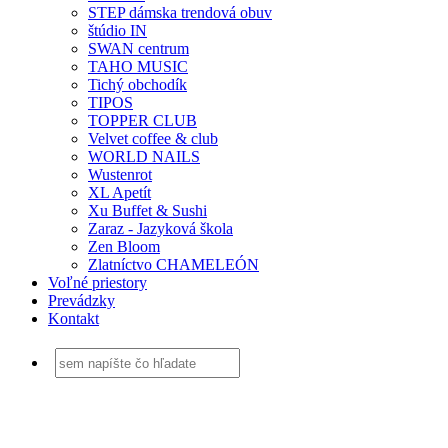
STEP dámska trendová obuv
štúdio IN
SWAN centrum
TAHO MUSIC
Tichý obchodík
TIPOS
TOPPER CLUB
Velvet coffee & club
WORLD NAILS
Wustenrot
XL Apetít
Xu Buffet & Sushi
Zaraz - Jazyková škola
Zen Bloom
Zlatníctvo CHAMELEÓN
Voľné priestory
Prevádzky
Kontakt