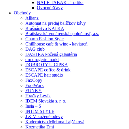
NALE TABAK - Trafika
Ovocné šťavy
Obchody
Allianz
Automat na predaj balíčkov kávy
Brašnárstvo KATKA
Bratislavská vodárenská spoločnosť, a.s.
Charm Fashion Style
Chillhouse cafe & wine - kaviareň
DAG club
DASTRA kožená galantéria
dm drogerie markt
DOBROTY U CIPKA
ESCAPE coffee & drink
ESCAPE hair studio
FaxCopy
FootWork
FUNKY
Hračky Levík
IDEM Slovakia s. r. o.
Insia – S
INTIM STYLE
J & V kožené odevy
Kaderníctvo Miriama Lajčáková
Kozmetika Emi