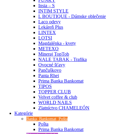
FUNKY
Insia – S
INTIM STYLE
L BOUTIQUE - Dámske oblečenie
Laco odevy
Lekáreň Plus
LINTEX
LOTSI
Magdalénka - kvety
METEXO
Mineraj TopTob
NALE TABAK - Trafika
Ovocné šťavy
Pančuškovo
Panta Rhei
Prima Banka Bankomat
TIPOS
TOPPER CLUB
Velvet coffee & club
WORLD NAILS
Zlatníctvo CHAMELEÓN
Kategórie
Banka, Bankomat, Pošta
Pošta
Prima Banka Bankomat