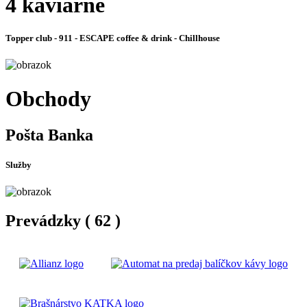
4 kaviarne
Topper club - 911 - ESCAPE coffee & drink - Chillhouse
Obchody
Pošta Banka
Služby
Previous
Next
Prevádzky ( 62 )